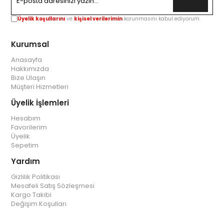
Gönder
Üyelik koşullarını
ve
kişisel verilerimin
korunmasını kabul ediyorum.
Kurumsal
Anasayfa
Hakkımızda
Bize Ulaşın
Müşteri Hizmetleri
Üyelik İşlemleri
Hesabım
Favorilerim
Üyelik
Sepetim
Yardım
Gizlilik Politikası
Mesafeli Satış Sözleşmesi
Kargo Takibi
Değişim Koşulları