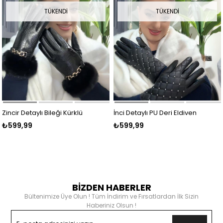
TÜKENDI
TÜKENDI
Zincir Detaylı Bileği Kürklü
İnci Detaylı PU Deri Eldiven
₺599,99
₺599,99
Parlak Deri Eldiven SİYAH
SİYAH
BİZDEN HABERLER
Bültenimize Üye Olun ! Tüm İndirim ve Fırsatlardan İlk Sizin
Haberiniz Olsun !