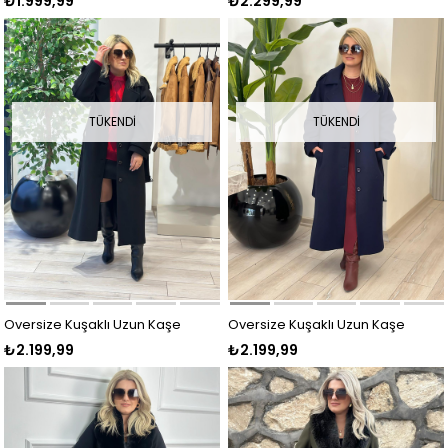
₺1.999,99
₺2.299,99
Kalite Kaşe Kaban BORDO
Kaban MÜRDÜM
TÜKENDI
TÜKENDI
Oversize Kuşaklı Uzun Kaşe
Oversize Kuşaklı Uzun Kaşe
₺2.199,99
₺2.199,99
Kaban SİYAH
Kaban LARCİVET