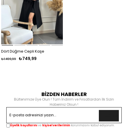
Dört Düğme Cepli Kaşe
₺749,99
₺1.499,99
Kaban SİYAH
BİZDEN HABERLER
Bültenimize Üye Olun ! Tüm İndirim ve Fırsatlardan İlk Sizin
Haberiniz Olsun !
Gönder
Üyelik koşullarını
ve
kişisel verilerimin
korunmasını kabul ediyorum.