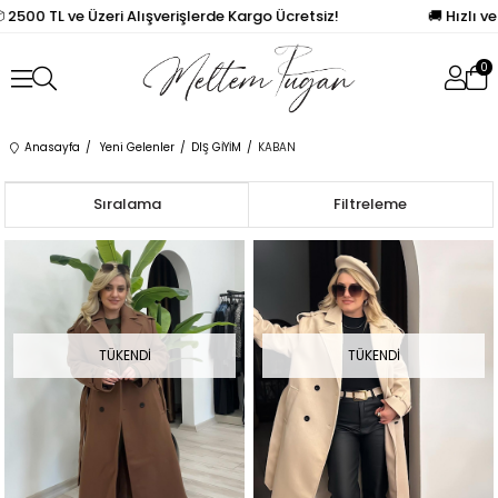
 2500 TL ve Üzeri Alışverişlerde Kargo Ücretsiz!
🚚 Hızlı ve
0
Anasayfa
Yeni Gelenler
DIŞ GİYİM
KABAN
Sıralama
Filtreleme
TÜKENDI
TÜKENDI