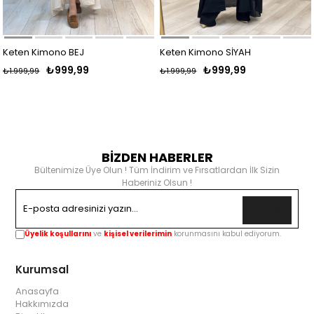
Keten Kimono BEJ
Keten Kimono SİYAH
₺999,99
₺999,99
₺1.999,99
₺1.999,99
BİZDEN HABERLER
Bültenimize Üye Olun ! Tüm İndirim ve Fırsatlardan İlk Sizin
Haberiniz Olsun !
Gönder
Üyelik koşullarını
ve
kişisel verilerimin
korunmasını kabul ediyorum.
Kurumsal
Anasayfa
Hakkımızda