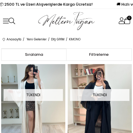
📦 2500 TL ve Üzeri Alışverişlerde Kargo Ücretsiz!
🚚 Hızlı 
0
Anasayfa
Yeni Gelenler
DIŞ GİYİM
KİMONO
Sıralama
Filtreleme
TÜKENDI
TÜKENDI