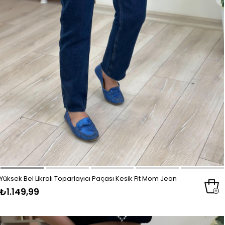
Yüksek Bel Likralı Toparlayıcı Paçası Kesik Fit Mom Jean
₺1.149,99
KOYU MAVİ