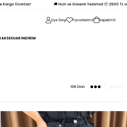
 Ücretsiz!
🚚 Hızlı ve Güvenli Teslimat 📦 2500 TL ve Üzeri 
Üye Girişi
Favorilerim
0
Sepetim
0
N
AKSESUAR
İNDİRİM
108 Ürün