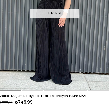
TÜKENDI
Vatkalı Düğüm Detaylı Beli Lastikli Akordiyon Tulum SİYAH
₺749,99
₺999,99