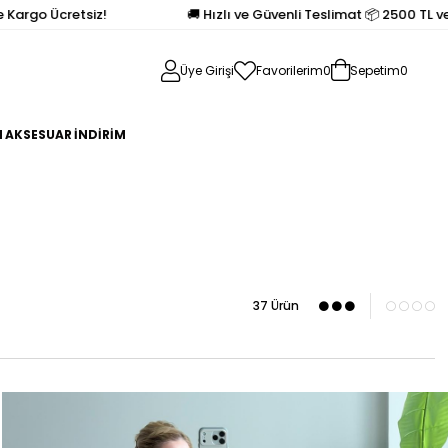
retsiz!
🚚 Hızlı ve Güvenli Teslimat 📦 2500 TL ve Üzeri Alı
Üye Girişi
Favorilerim
0
Sepetim
0
N
AKSESUAR
İNDİRİM
37 Ürün