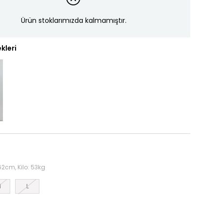
Ürün stoklarımızda kalmamıştır.
kleri
2cm, Kilo: 53kg
M
L