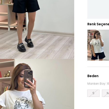
Renk Seçene
Beden
Manken Boy: 16
S