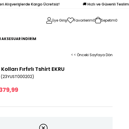
lışverişlerde Kargo Ücretsiz!
🚚 Hızlı ve Güvenli Teslimat 
Üye Girişi
Favorilerim
0
Sepetim
0
N
AKSESUAR
İNDİRİM
< < Önceki Sayfaya Dön
 Kolları Fırfırlı Tshirt EKRU
(23YUST000202)
379,99