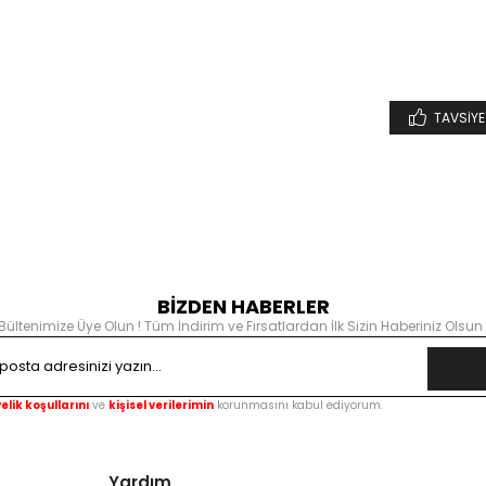
TAVSIYE
BİZDEN HABERLER
Bültenimize Üye Olun ! Tüm İndirim ve Fırsatlardan İlk Sizin Haberiniz Olsun 
Gönd
elik koşullarını
ve
kişisel verilerimin
korunmasını kabul ediyorum.
Yardım