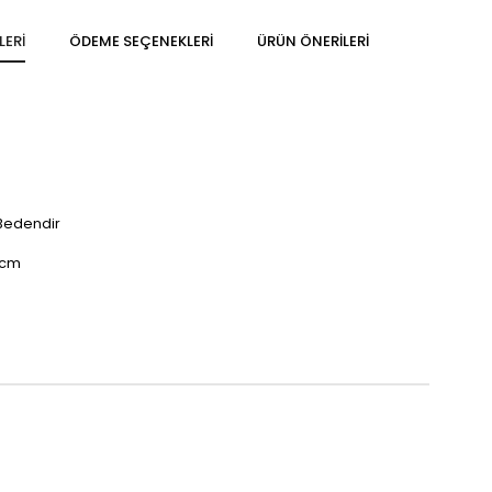
LERI
ÖDEME SEÇENEKLERI
ÜRÜN ÖNERILERI
 Bedendir
 cm