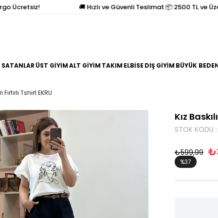
Ücretsiz!
🚚 Hızlı ve Güvenli Teslimat 📦 2500 TL ve Üzeri A
 SATANLAR
ÜST GİYİM
ALT GİYİM
TAKIM
ELBİSE
DIŞ GİYİM
BÜYÜK BEDE
ı Fırfırlı Tshirt EKRU
Kız Baskılı
STOK KODU
₺
₺599,99
%
37
İndirim