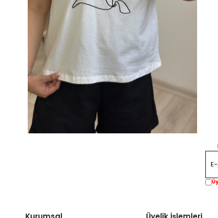
Üy
Kurumsal
Üyelik İşlemleri