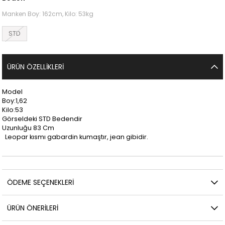
Manken Boy: 162cm, Kilo: 53kg
STD
ÜRÜN ÖZELLIKLERI
Model
Boy:1,62
Kilo:53
Görseldeki STD Bedendir
Uzunluğu 83 Cm
Leopar kısmı gabardin kumaştır, jean gibidir.
ÖDEME SEÇENEKLERI
ÜRÜN ÖNERILERI