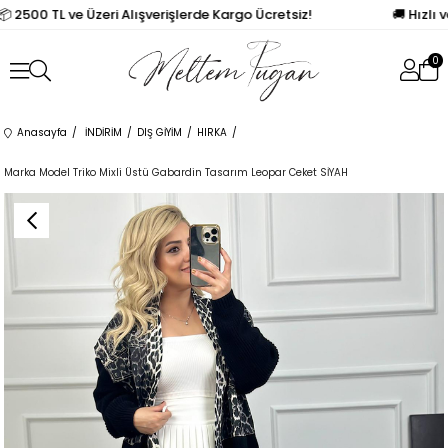
📦 2500 TL ve Üzeri Alışverişlerde Kargo Ücretsiz!
🚚 Hızlı 
0
Anasayfa
İNDİRİM
DIŞ GİYİM
HIRKA
Marka Model Triko Mixli Üstü Gabardin Tasarım Leopar Ceket SİYAH