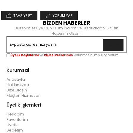
TAVSIYE ET
YORUM YAZ
BİZDEN HABERLER
Bültenimize Üye Olun ! Tüm İndirim ve Fırsatlardan İlk Sizin
Haberiniz Olsun !
Gönder
Üyelik koşullarını
ve
kişisel verilerimin
korunmasını kabul ediyorum.
Kurumsal
Anasayfa
Hakkımızda
Bize Ulaşın
Müşteri Hizmetleri
Üyelik İşlemleri
Hesabım
Favorilerim
Üyelik
Sepetim