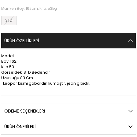
Manken Boy: 162cm, Kilo: 53kg
STD
ÜRÜN ÖZELLIKLERI
Model
Boy:1,62
Kilo:53
Görseldeki STD Bedendir
Uzunluğu 83 Cm
Leopar kısmı gabardin kumaştır, jean gibidir.
ÖDEME SEÇENEKLERI
ÜRÜN ÖNERILERI