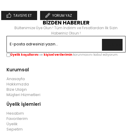
TAVSIYE ET
YORUM YAZ
BİZDEN HABERLER
Bültenimize Üye Olun ! Tüm İndirim ve Fırsatlardan İlk Sizin
Haberiniz Olsun !
Gönder
Üyelik koşullarını
ve
kişisel verilerimin
korunmasını kabul ediyorum.
Kurumsal
Anasayfa
Hakkımızda
Bize Ulaşın
Müşteri Hizmetleri
Üyelik İşlemleri
Hesabım
Favorilerim
Üyelik
Sepetim